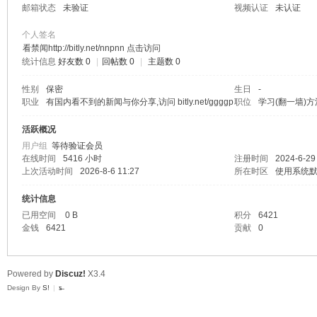
邮箱状态
未验证
视频认证
未认证
个人签名
看禁闻http://bitly.net/nnpnn 点击访问
统计信息
好友数 0
|
回帖数 0
|
主题数 0
y
性别
保密
生日
-
职业
有国内看不到的新闻与你分享,访问 bitly.net/ggggp
职位
学习(翻一墙)方
活跃概况
用户组
等待验证会员
在线时间
5416 小时
注册时间
2024-6-29
上次活动时间
2026-8-6 11:27
所在时区
使用系统
统计信息
已用空间
0 B
积分
6421
Cl
金钱
6421
贡献
0
Powered by
Discuz!
X3.4
Design By
S!
|
ƽ̶