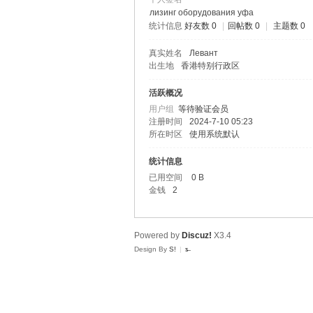
лизинг оборудования уфа
统计信息
好友数 0
|
回帖数 0
|
主题数 0
y
真实姓名
Левант
出生地
香港特别行政区
活跃概况
用户组
等待验证会员
注册时间
2024-7-10 05:23
所在时区
使用系统默认
统计信息
已用空间
0 B
Cl
金钱
2
Powered by
Discuz!
X3.4
Design By
S!
|
ƽ̶