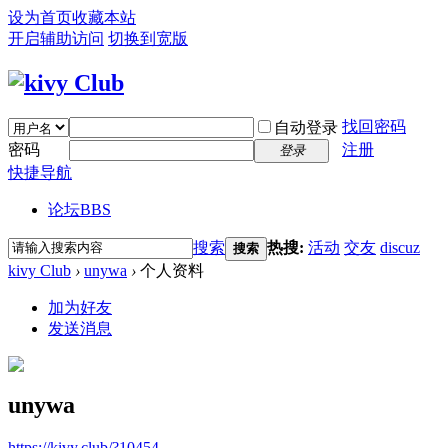
设为首页
收藏本站
开启辅助访问
切换到宽版
找回密码
自动登录
密码
注册
登录
快捷导航
论坛
BBS
搜索
热搜:
活动
交友
discuz
搜索
kivy Club
›
unywa
›
个人资料
加为好友
发送消息
unywa
https://kivy.club/?10454