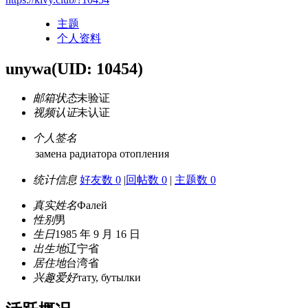
主题
个人资料
unywa
(UID: 10454)
邮箱状态
未验证
视频认证
未认证
个人签名
замена радиатора отопления
统计信息
好友数 0
|
回帖数 0
|
主题数 0
真实姓名
Фалей
性别
男
生日
1985 年 9 月 16 日
出生地
辽宁省
居住地
台湾省
兴趣爱好
тату, бутылки