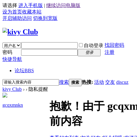
请选择
进入手机版
|
继续访问电脑版
设为首页
收藏本站
开启辅助访问
切换到宽版
找回密码
自动登录
密码
注册
登录
快捷导航
论坛
BBS
搜索
热搜:
活动
交友
discuz
搜索
kivy Club
›
›
隐私提醒
抱歉！由于 gcq
gcqxmnkn
前内容