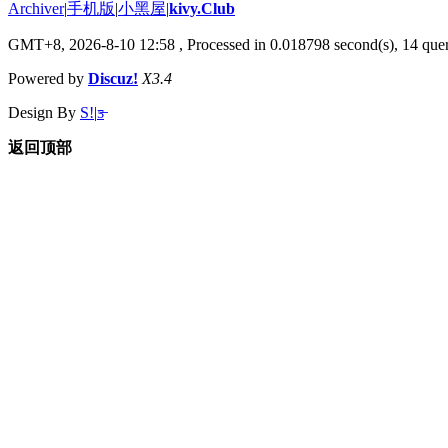
Archiver
|
手机版
|
小黑屋
|
kivy.Club
GMT+8, 2026-8-10 12:58
, Processed in 0.018798 second(s), 14 quer
Powered by
Discuz!
X3.4
Design By
S!
|
ƽ̶
返回顶部