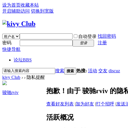
设为首页
收藏本站
开启辅助访问
切换到宽版
找回密码
自动登录
密码
注册
登录
快捷导航
论坛
BBS
搜索
热搜:
活动
交友
discuz
搜索
kivy Club
›
›
隐私提醒
抱歉！由于 骏驰rviv 
骏驰rviv
查看好友列表
|
加为好友
|
打个招呼
|
发送
活跃概况