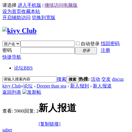
请选择
进入手机版
|
继续访问电脑版
设为首页
收藏本站
开启辅助访问
切换到宽版
找回密码
自动登录
密码
注册
登录
快捷导航
论坛
BBS
搜索
热搜:
活动
交友
discuz
搜索
kivy Club
»
论坛
›
Deeper than sea
›
新人报到
›
新人报道
返回列表
新人报道
查看:
5960
|
回复:
2
[复制链接]
saber