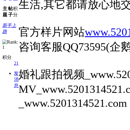
生活,其它都请放心地交给52
主
帖
积
题
子
分
新手上
官方样片网站
www.520
路
咨询客服QQ73595(企鹅QQ
积分
21
婚礼跟拍视频_www.5201
发
消
息
MV_www.52013145
_www.5201314521.com