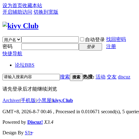
设为首页
收藏本站
开启辅助访问
切换到宽版
找回密码
自动登录
密码
注册
登录
快捷导航
论坛
BBS
搜索
热搜:
活动
交友
discuz
搜索
请先登录后才能继续浏览
Archiver
|
手机版
|
小黑屋
|
kivy.Club
GMT+8, 2026-8-7 00:46
, Processed in 0.010671 second(s), 5 queries
Powered by
Discuz!
X3.4
Design By
S!
|
ƽ̶