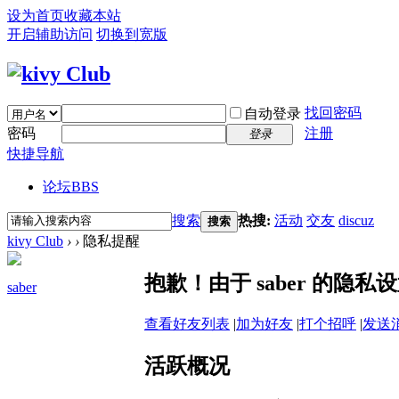
设为首页
收藏本站
开启辅助访问
切换到宽版
找回密码
自动登录
密码
注册
登录
快捷导航
论坛
BBS
搜索
热搜:
活动
交友
discuz
搜索
kivy Club
›
›
隐私提醒
抱歉！由于 saber 的隐
saber
查看好友列表
|
加为好友
|
打个招呼
|
发送
活跃概况