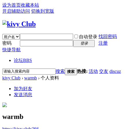
设为首页
收藏本站
开启辅助访问
切换到宽版
找回密码
自动登录
密码
注册
登录
快捷导航
论坛
BBS
搜索
热搜:
活动
交友
discuz
搜索
kivy Club
›
warmb
›
个人资料
加为好友
发送消息
warmb
https://kivy.club/?66