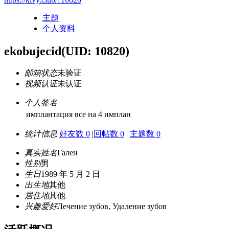
主题
个人资料
ekobujecid
(UID: 10820)
邮箱状态
未验证
视频认证
未认证
个人签名
имплантация все на 4 имплан
统计信息
好友数 0
|
回帖数 0
|
主题数 0
真实姓名
Гален
性别
男
生日
1989 年 5 月 2 日
出生地
其他
居住地
其他
兴趣爱好
Лечение зубов, Удаление зубов