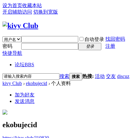
设为首页
收藏本站
开启辅助访问
切换到宽版
找回密码
自动登录
密码
注册
登录
快捷导航
论坛
BBS
搜索
热搜:
活动
交友
discuz
搜索
kivy Club
›
ekobujecid
›
个人资料
加为好友
发送消息
ekobujecid
https://kivy.club/?10820