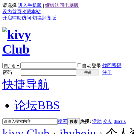
请选择
进入手机版
|
继续访问电脑版
设为首页
收藏本站
开启辅助访问
切换到宽版
找回密码
自动登录
密码
注册
登录
快捷导航
论坛
BBS
搜索
热搜:
活动
交友
discuz
搜索
kivy Club
›
ihyhoju
›
个人