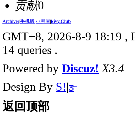
贡献
0
Archiver
|
手机版
|
小黑屋
|
kivy.Club
GMT+8, 2026-8-9 18:19
, 
14 queries .
Powered by
Discuz!
X3.4
Design By
S!
|
ƽ̶
返回顶部